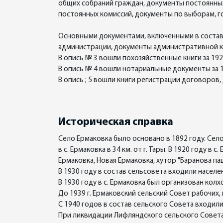
общих собраний граждан, документы постоянных 
постоянных комиссий, документы по выборам, г
Основными документами, включенными в состав 
администрации, документы административной ко
В опись № 3 вошли похозяйственные книги за 192
В опись № 4 вошли нотариальные документы за 1
В опись ; 5 вошли книги регистрации договоров,
Историческая справка
Село Ермаковка было основано в 1892 году. Сел
в с. Ермаковка в 34 км. от г. Тары. В 1920 году 
Ермаковка, Новая Ермаковка, хутор "Баранова п
В 1930 году в состав сельсовета входили населен
В 1930 году в с. Ермаковка был организован кол
До 1939 г. Ермаковский сельский Совет рабочих,
С 1940 годов в состав сельского Совета входили 
При ликвидации Лифляндского сельского Совета 