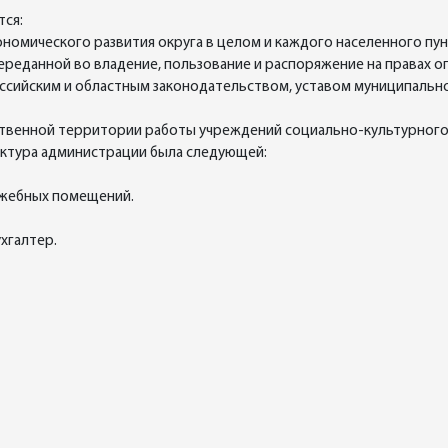
тся:
омического развития округа в целом и каждого населенного пун
ереданной во владение, пользование и распоряжение на правах о
оссийским и областным законодательством, уставом муниципальн
твенной территории работы учреждений социально-культурного и
уктура администрации была следующей:
ужебных помещений.
хгалтер.