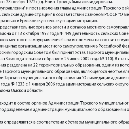
от 28 ноября 1972 г.) д. Ново-Троицк была ликвидирована.
оуправлении" и постановления главы администрации Тарского райо
 сельские администрации" в соответствии с законом РСФСР "О ме
бразован в Ермаковскую сельскую администрацию.
редставительных органов власти и органов местного самоуправле
йона от 13 октября 1993 года № 449 деятельность сельских Сове
ганов местного самоуправления были возложены на соответству
ринципах организации местного самоуправления в Российской Фед
 Тарским городским Советом был принят Устав Тарского муниципал
н Законодательным собранием 25 июня 2002 года № 110). В статье
ия разделена на 22 территориальных образования, одним из кото
не Тарского муниципального образования, являющегося неотъемле
и Тарского муниципального образования "О ликвидации админист
 года № 1233 с 1 января 2006 года администрации сельских окру
айона Омской области.
входит в состав органов Администрации Тарского муниципальног
 подразделением администрации муниципального образования и 
ия определяются в соответствии с Уставом муниципального обра