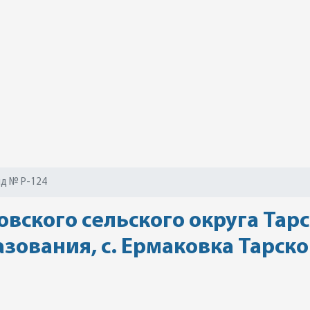
д № Р-124
вского сельского округа Тарс
зования, с. Ермаковка Тарск