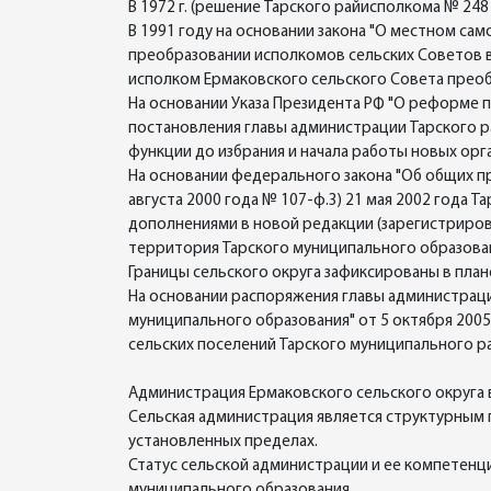
В 1972 г. (решение Тарского райисполкома № 248 
В 1991 году на основании закона "О местном сам
преобразовании исполкомов сельских Советов в
исполком Ермаковского сельского Совета прео
На основании Указа Президента РФ "О реформе п
постановления главы администрации Тарского ра
функции до избрания и начала работы новых ор
На основании федерального закона "Об общих п
августа 2000 года № 107-ф.3) 21 мая 2002 года
дополнениями в новой редакции (зарегистрирова
территория Тарского муниципального образован
Границы сельского округа зафиксированы в пла
На основании распоряжения главы администраци
муниципального образования" от 5 октября 2005
сельских поселений Тарского муниципального р
Администрация Ермаковского сельского округа 
Сельская администрация является структурным
установленных пределах.
Статус сельской администрации и ее компетенц
муниципального образования.