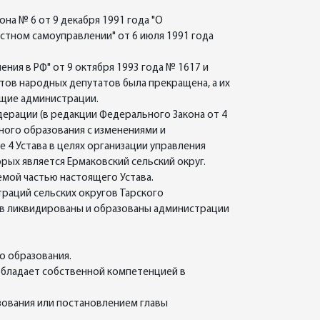
на № 6 от 9 декабря 1991 года "О
стном самоуправлении" от 6 июля 1991 года
ния в РФ" от 9 октября 1993 года № 1617 и
тов народных депутатов была прекращена, а их
ющие администрации.
ерации (в редакции Федерального Закона от 4
ьного образования с изменениями и
 4 Устава в целях организации управления
рых является Ермаковский сельский округ.
мой частью настоящего Устава.
раций сельских округов Тарского
гов ликвидированы и образованы администрации
о образования.
обладает собственной компетенцией в
зования или постановлением главы