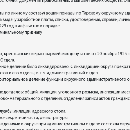
остояния, документы православных и магометанских обществ. Оп
нты по личному составу) вошли приказы по Тарскому окружному а
выдачу заработной платы, списки, удостоверения, справки, личн
1929 год в алфавитном порядке.
оминальному признаку
х, крестьянских и красноармейских депутатов от 20 ноября 1925
 Отдел).
жное деление было ликвидировано. С ликвидацией округа прекр
тов и его отделы, в т. ч. административный отдел.
риториальное деление функции окружного административного о
одотделов: общий, милиции, уголовного розыска, инспекции мест
сово-материального отделения, отделения записи актов граждан
службы милиции, адресного стола.
но-секретной части, регистратуры.
ждениями в округе при административном отделе состояла окруж