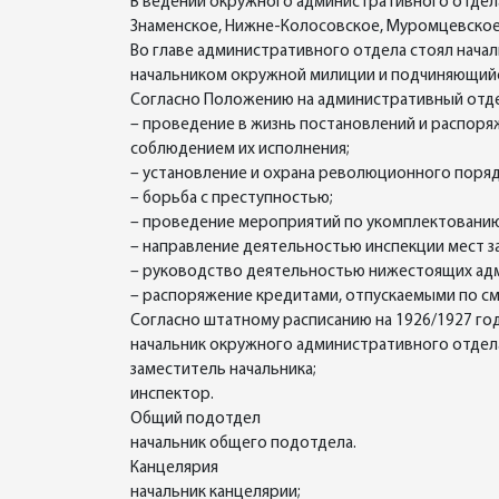
В ведении окружного административного отдела
Знаменское, Нижне-Колосовское, Муромцевское,
Во главе административного отдела стоял нач
начальником окружной милиции и подчиняющийс
Согласно Положению на административный отде
– проведение в жизнь постановлений и распоря
соблюдением их исполнения;
– установление и охрана революционного поряд
– борьба с преступностью;
– проведение мероприятий по укомплектованию
– направление деятельностью инспекции мест 
– руководство деятельностью нижестоящих адм
– распоряжение кредитами, отпускаемыми по с
Согласно штатному расписанию на 1926/1927 го
начальник окружного административного отдел
заместитель начальника;
инспектор.
Общий подотдел
начальник общего подотдела.
Канцелярия
начальник канцелярии;