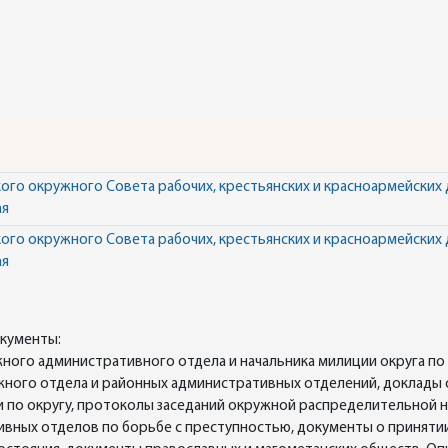
го окружного Совета рабочих, крестьянских и красноармейских де
ая
го окружного Совета рабочих, крестьянских и красноармейских де
ая
окументы:
жного административного отдела и начальника милиции округа по
жного отдела и районных административных отделений, доклады 
и по округу, протоколы заседаний окружной распределительной 
ных отделов по борьбе с преступностью, документы о принятии 