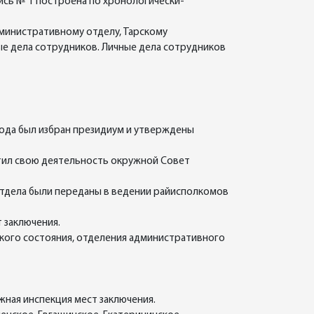
ись № 1 построена по хронологически-
дминистративному отделу, Тарскому
ые дела сотрудников. Личные дела сотрудников
 года был избран президиум и утверждены
атил свою деятельность окружной Совет
тдела были переданы в ведении райисполкомов
 заключения.
ского состояния, отделения административного
ная инспекция мест заключения.