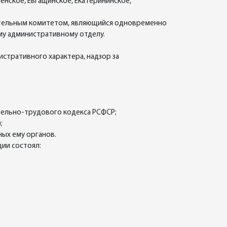
нское, Евгащинское, Екатерининское,
нительным комитетом, являющийся одновременно
му административному отделу.
стративного характера, надзор за
тельно-трудового кодекса РСФСР;
;
ых ему органов.
ии состоял: