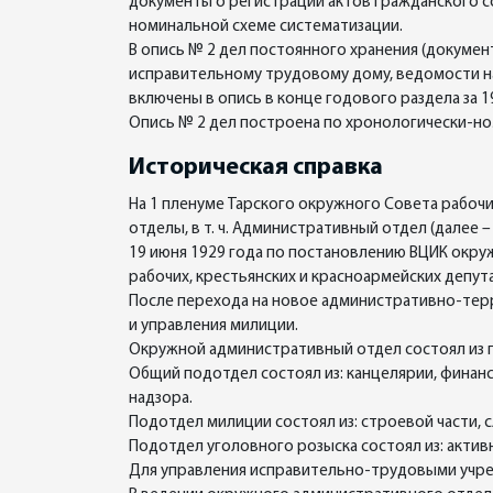
документы о регистрации актов гражданского с
номинальной схеме систематизации.
В опись № 2 дел постоянного хранения (докуме
исправительному трудовому дому, ведомости на 
включены в опись в конце годового раздела за 
Опись № 2 дел построена по хронологически-н
Историческая справка
На 1 пленуме Тарского окружного Совета рабочи
отделы, в т. ч. Административный отдел (далее –
19 июня 1929 года по постановлению ВЦИК окру
рабочих, крестьянских и красноармейских депута
После перехода на новое административно-тер
и управления милиции.
Окружной административный отдел состоял из п
Общий подотдел состоял из: канцелярии, финан
надзора.
Подотдел милиции состоял из: строевой части, 
Подотдел уголовного розыска состоял из: актив
Для управления исправительно-трудовыми учре