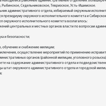
 находились районные административные отделения: Большерече
 Рыбинское, Седельниковское, Тевризское, Усть-Ишимское.
альник административного отдела, избираемый окружным испол
я президиуму окружного исполнительного комитета и Сибирско
л окружного исполнительного комитета возлагалось:
жений центральных и местных органов власти по вопросам админи
ка и безопасности;
, обучению и снабжению милиции;
заключения, осуществление мероприятий по применению исправи
инистративных органов (районной милиции, уголовного розыска)
мете на содержание административного отдела и подведомственн
ды штат окружного административного отдела и городской милиц
а;