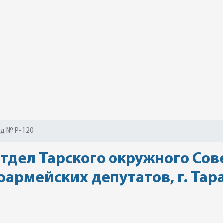
д № Р-120
дел Тарского окружного Сове
оармейских депутатов, г. Тара