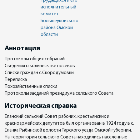
трудящихся и его
исполнительный
комитет
Большеуковского
района Омской
области
Аннотация
Протоколы общих собраний
Сведения о колическтве посевов
Списки граждан с.Скородумовки
Переписка
Похозяйственные списки
Протоколы засданий президиума селського Совета
Историческая справка
Еланский сельский Совет рабочих, крестьянских и
красноармейских депутатов был организован в 1924 году в с.
Еланка Рыбинской волости Тарского уезда Омской губернии.
На территории сельского Совета находились населенные