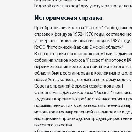
Годовой отчет по подбору, учету и распределе
Историческая справка
Преобразования колхоза "Рассвет" Слободчиков
справке к фонду за 1952-1970 годы, составленн
усовершенствовании описей фонда в 1987 году, 
КУОО "Исторический архив Омской области".
В соответствии с постановлением Главы админис
собрании членов колхоза "Рассвет" (протокол №
переименовании колхоза, о принятии нового Уст
области был реорганизован в коллективно-долево
новый Устав колхоза, согласно которому коллек
Совета с прежней формой хозяйствования.1
Основными задачами колхоза "Рассвет" являлись
- удовлетворение потребностей населения в про
промышленности - в сельскохозяйственном сыр
использования закрепленной за ними земли и др
наращивания производства продукции растени
высокого качества;
- более полное удовлетворение растущих матер