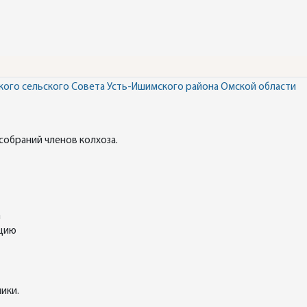
кого сельского Совета Усть-Ишимского района Омской области
собраний членов колхоза.
а
ацию
ики.