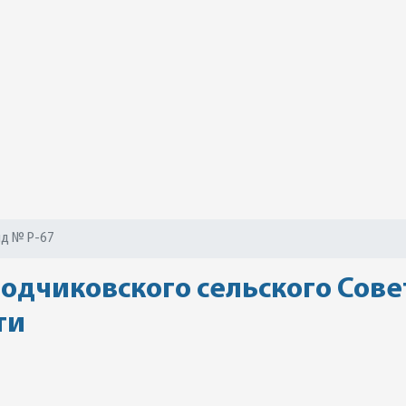
д № Р-67
бодчиковского сельского Сов
ти