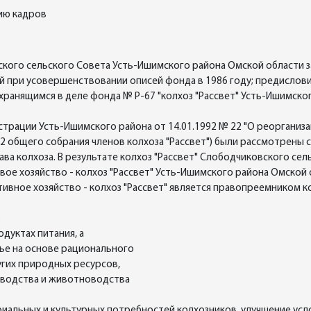
нию кадров
ского сельского Совета Усть-Ишимского района Омской области з
ой при усовершенствовании описей фонда в 1986 году; предислови
хранящимся в деле фонда № Р-67 "колхоз "Рассвет" Усть-Ишимско
трации Усть-Ишимского района от 14.01.1992 № 22 "О реорганиза
 2 общего собрания членов колхоза "Рассвет") были рассмотрены
ава колхоза. В результате колхоз "Рассвет" Слободчиковского с
е хозяйство - колхоз "Рассвет" Усть-Ишимского района Омской об
тивное хозяйство - колхоз "Рассвет" является правопреемником к
:
дуктах питания, а
ье на основе рационального
угих природных ресурсов,
еводства и животноводства
иальных и культурных потребностей колхозников, улучшение усло