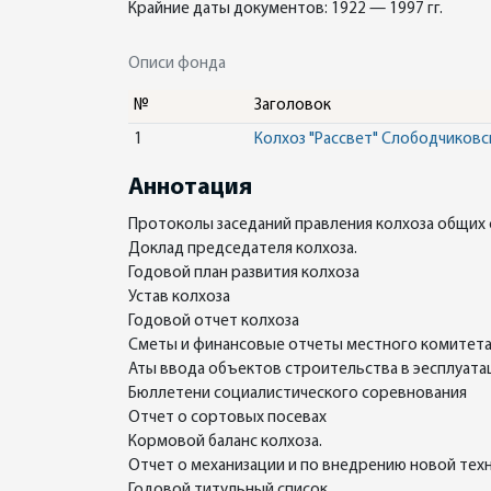
Крайние даты документов: 1922 — 1997 гг.
Описи фонда
№
Заголовок
1
Колхоз "Рассвет" Слободчиковс
Аннотация
Протоколы заседаний правления колхоза общих 
Доклад председателя колхоза.
Годовой план развития колхоза
Устав колхоза
Годовой отчет колхоза
Сметы и финансовые отчеты местного комитет
Аты ввода объектов строительства в эесплуат
Бюллетени социалистического соревнования
Отчет о сортовых посевах
Кормовой баланс колхоза.
Отчет о механизации и по внедрению новой техн
Годовой титульный список