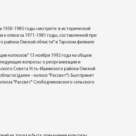
а 1950-1985 годы смотрите: в исторической
и к описи за 1971-1981 годы, составленной при
го района Омской области" в Тарском филиале
ции колхозов" 13 ноября 1992 года на общем
 следующие вопросы: о реорганизации и
ельского Совета Усть-Ишимского района Омской
ласти (далее - колхоз "Рассвет"). Был принят
олхоза "Рассвет" Слободчиковского сельского
вий их труда и быта, повышение культуры