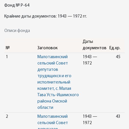
Фонд № Р-64
Крайние даты документов: 1943 — 1972 гг.
Описи фонда
Даты
№
Заголовок
документов
Ед.хр.
1
Малотавинский
1943 —
45
сельский Совет
1972
депутатов
трудящихся и его
исполнительный
комитет, с. Малая
Тава Усть-Ишимского
района Омской
области
2
Малотавинский
1943 —
43
сельский Совет
1972