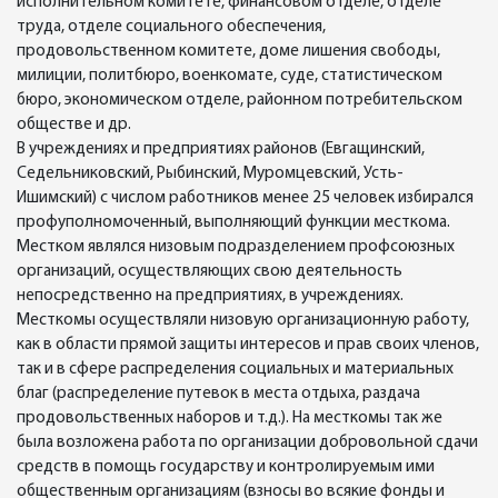
исполнительном комитете, финансовом отделе, отделе
труда, отделе социального обеспечения,
продовольственном комитете, доме лишения свободы,
милиции, политбюро, военкомате, суде, статистическом
бюро, экономическом отделе, районном потребительском
обществе и др.
В учреждениях и предприятиях районов (Евгащинский,
Седельниковский, Рыбинский, Муромцевский, Усть-
Ишимский) с числом работников менее 25 человек избирался
профуполномоченный, выполняющий функции месткома.
Местком являлся низовым подразделением профсоюзных
организаций, осуществляющих свою деятельность
непосредственно на предприятиях, в учреждениях.
Месткомы осуществляли низовую организационную работу,
как в области прямой защиты интересов и прав своих членов,
так и в сфере распределения социальных и материальных
благ (распределение путевок в места отдыха, раздача
продовольственных наборов и т.д.). На месткомы так же
была возложена работа по организации добровольной сдачи
средств в помощь государству и контролируемым ими
общественным организациям (взносы во всякие фонды и