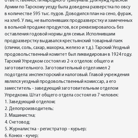
ответственности народного трибунала. Для нужд Красной
Армии по Тарскому уезду была доведена разверстка по овсу
в количестве 595 тыс. пудов. Доводился план на сено, фураж,
на хлеб. У лиц, не выполнявших продразверстку и замеченных
в вольной продаже продуктов, все реквезировалось без
оставления годовой нормы для семьи. Исполнившим
продразверстку выдавался крестьянский товарный паек
(спички, соль, сахар, махорка, железо и т.д.). Тарский Уездный
продовольственный комитет был ликвидирован в 1924 году.
Тарский Упредком состоял из 2-х отделов: общего и
заготовительного. Заготовительный отдел имел 2
подотдела: инспекторский и налоговый. Главой учреждения
являлся уездный продовольственный комиссар, а его
заместитель - заведующий заготовительным отделом
Упредкома. Штат общего отдела состоял из 7 человек:
1. Заведующий отделом;
2. Делопроизводитель;
3. Машинистка;
4. Счетовод;
5. Журналистка - регистратор - курьер;
6. Конюх - кучер;