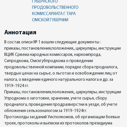
ГУБЕРНСКОГО
ПРОДОВОЛЬСТВЕННОГО
КОМИССАРИАТА Г. ТАРА
ОМСКОЙ ГУБЕРНИИ
Аннотация
В состав описи № 1 вошли следующие документы :
приказы, постановления,положения,, циркуляры, инструкции
ВЦИК Срвеиа народных комиссаров, наркомпрода,
Сипродкома, Омскгубпродкома о проведении
продовольственной компании, порядке сбора продналога,
твердых ценах на сырье, о льготах и освобождении лиц от
налога, о введении единого натурального налога и др. за
1919-1924 гг.
Приказы, постановления,положения,, циркуляры, инструкции
Упродкома о заготовке, хранении, учете сырья, сбору
продналога, проведения продразверстки в уезде, об учете
обложения сельхозналогом за 1919-1924гг.
Протоколды засданий Уисполкомов, об организации боевых
троек, протоколы и выписки из протоколов президиума