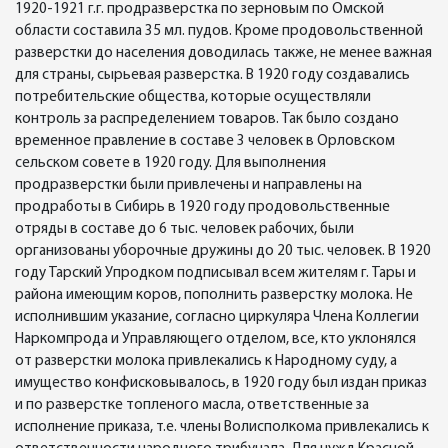
1920-1921 г.г. продразверстка по зерновым по Омской
области составила 35 мл. пудов. Кроме продовольственной
разверстки до населения доводилась также, не менее важная
для страны, сырьевая разверстка. В 1920 году создавались
потребительские общества, которые осуществляли
контроль за распределением товаров. Так было создано
временное правление в составе 3 человек в Орловском
сельском совете в 1920 году. Для выполнения
продразверстки были привлечены и направлены на
продработы в Сибирь в 1920 году продовольственные
отряды в составе до 6 тыс. человек рабочих, были
организованы уборочные дружины до 20 тыс. человек. В 1920
году Тарский Упродком подписывал всем жителям г. Тары и
района имеющим коров, пополнить разверстку молока. Не
исполнившим указание, согласно циркуляра Члена Коллегии
Наркомпрода и Управляющего отделом, все, кто уклонялся
от разверстки молока привлекались к Народному суду, а
имущество конфисковывалось, в 1920 году был издан приказ
и по разверстке топленого масла, ответственные за
исполнение приказа, т.е. члены Волисполкома привлекались к