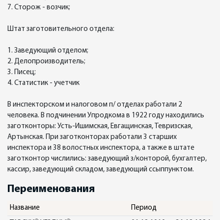
7. Сторож - возчик;
Штат заготовительного отдела:
1. Заведующий отделом;
2. Делопроизводитель;
3. Писец;
4. Статистик - учетчик
В инспекторском и налоговом п/ отделах работали 2
человека. В подчинении Упродкома в 1922 году находились
заготконторы: Усть-Ишимская, Евгащинская, Тевризская,
Артынская. При заготконторах работали 3 старших
инспектора и 38 волостных инспектора, а также в штате
заготконтор числились: заведующий з/конторой, бухгалтер,
кассир, заведующий складом, заведующий ссыппунктом.
Переименования
Название
Период