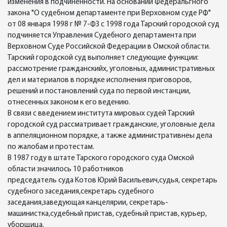
изменения в подчиненности. На основании Федеральгного
закона "О судебном департаменте при Верховном суде РФ"
от 08 января 1998 г № 7-ФЗ с 1998 года Тарский городской суд
подчиняется Управления Судебного департамента при
Верховном Суде Российской Федерации в Омской области.
Тарский городской суд выполняет следующие функции:
рассмотрение гражданскийх, уголовных, административных
дел и материалов в порядке исполнения приговоров,
решений и постановлений суда по первой инстанции,
отнесенных законом к его ведению.
В связи с введением института мировых судей Тарский
городской суд рассматривает гражданские, уголовные дела
в аппеляционном порядке, а также административнеы дела
по жалобам и протестам.
В 1987 году в штате Тарского городского суда Омской
области значилось 10 работников
председатель суда Котов Юрий Васильевич,судья, секретарь
судебного заседания,секретарь судебного
заседания,заведующая канцелярии, секретарь-
машинистка,судебный пристав, судебный пристав, курьер,
уборщица.