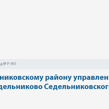
д № Р-901
никовскому району управлен
Седельниково Седельниковско