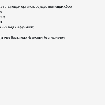
тветствующих органов, осуществляющих сбор
и;
та;
я;
них задач и функций;
гачев Владимир Иванович, был назначен