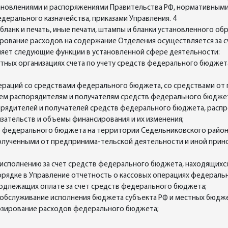
тановлениями и распоряжениями Правительства РФ, нормативными
дерального казначейства, приказами Управления. 4
ланк и печать, иные печати, штампы и бланки установленного обра
рование расходов на содержание Отделения осуществляется за с
яет следующие функции в установленной сфере деятельности:
дитных организациях счета по учету средств федерального бюдже
операций со средствами федерального бюджета, со средствами о
ем распорядителям и получателям средств федерального бюдже
рядителей и получателей средств федерального бюджета, расп
ательств и объемы финансирования и их изменения;
ию федерального бюджета на территории Седельниковского район
 полученными от предпринима-тельской деятельности и иной при
 исполнению за счет средств федерального бюджета, находящихс
порядке в Управление отчетность о кассовых операциях федерал
одлежащих оплате за счет средств федерального бюджета;
 обслуживание исполнения бюджета субъекта РФ и местных бюдж
нозирование расходов федерального бюджета;