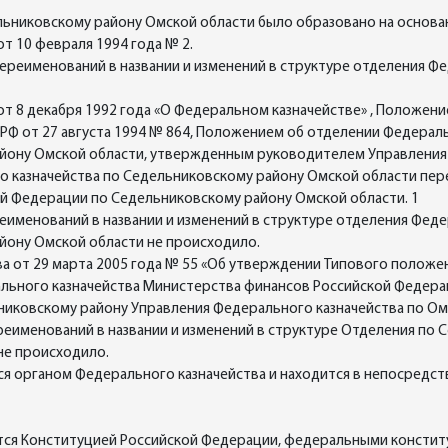
ьниковскому району Омской области было образовано на основан
т 10 февраля 1994 года № 2.
а переименований в названии и изменений в структуре отделения 
от 8 декабря 1992 года «О Федеральном казначействе» , Положен
Ф от 27 августа 1994 № 864, Положением об отделении Федерал
йону Омской области, утвержденным руководителем Управления 
ого казначейства по Седельниковскому району Омской области п
й Федерации по Седельниковскому району Омской области. 1
переименований в названии и изменений в структуре отделения Фе
йону Омской области не происходило.
ва от 29 марта 2005 года № 55 «Об утверждении Типового полож
рального казначейства Министерства финансов Российской Федер
иковскому району Управления Федерального казначейства по Омс
переименований в названии и изменений в структуре Отделения по
не происходило.
ся органом Федерального казначейства и находится в непосредс
тся Конституцией Российской Федерации, федеральными констит