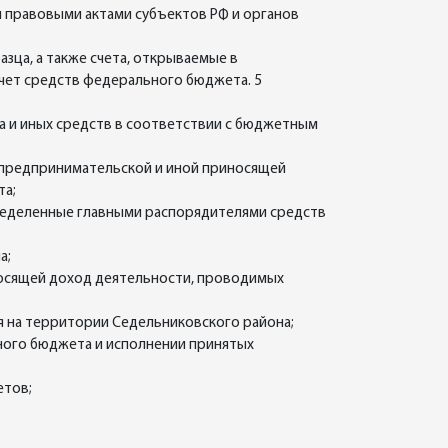
 правовыми актами субъектов РФ и органов
зца, а также счета, открываемые в
чет средств федерального бюджета. 5
та и иных средств в соответствии с бюджетным
т предпринимательской и иной приносящей
та;
ределенные главными распорядителями средств
а;
носящей доход деятельности, проводимых
я на территории Седельниковского района;
ьного бюджета и исполнении принятых
етов;