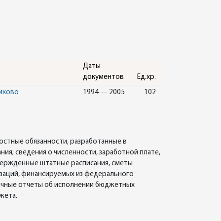
Даты
документов
Ед.хр.
никово
1994 — 2005
102
остные обязанности, разработанные в
ия; сведения о численности, заработной плате,
твержденные штатные расписания, сметы
заций, финансируемых из федерального
сячные отчеты об исполнении бюджетных
жета.