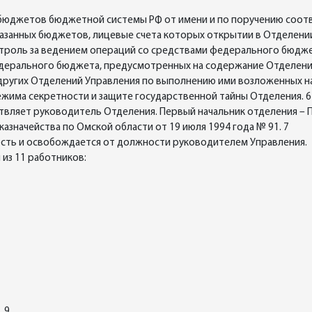
з бюджетов бюджетной системы РФ от имени и по поручению соо
азанных бюджетов, лицевые счета которых открытии в Отделени
нтроль за ведением операций со средствами федерального бюдже
едерального бюджета, предусмотренных на содержание Отделени
других Отделений Управления по выполнению ими возложенных на 
жима секретности и защите государственной тайны Отделения. 6
ляет руководитель Отделения. Первый начальник отделения – Пу
азначейства по Омской области от 19 июля 1994 года № 91. 7
ость и освобождается от должности руководителем Управления.
 из 11 работников:
. 9