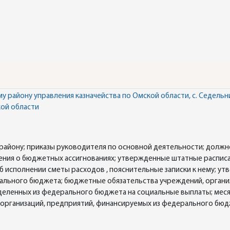
 району управления казначейства по Омской области, с. Седель
ой области
айону; приказы руководителя по основной деятельности; должн
ения о бюджетных ассигнованиях; утвержденные штатные расписан
б исполнении сметы расходов , пояснительные записки к нему; у
ального бюджета; бюджетные обязательства учреждений, органи
ыделенных из федерального бюджета на социальные выплаты; ме
 организаций, предприятий, финансируемых из федерального бюд