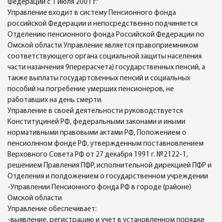
Федерации с 1 июля 2001 г."
Управление входит в систему Пенсионного фонда
российской Федерации и непосредственно подчиняется
Отделению пенсионного фонда Российской Федерации по
Омской области Управление является правоприемником
соответствующего органа социальной защиты населения
части назанчения 9перерасчета) государственных пенсий, а
также выплаты государтсвенных пенсий и социальных
пособий на погребение умерших пенсионеров, не
работавших на день смерти.
Управление в своей деятельности руководствуется
Конституциней РФ, федеральными законами и иными
нормативными правовыми актами РФ, Положением о
пенсиолнном фонде РФ, утвержденным поставновлением
Верховного Совета РФ от 27 декабря 1991 г. №2122-1,
решением Правления ПФР, исполнительной дирекцией ПФР и
Отделения и полдожением о государственном учреждении
-Управлении Пенсионного фонда РФ в городе (районе)
Омской области
Управление обеспечивает:
-выявление, регистрацию и учет в установленном порядке