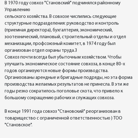
В 1970 году совхоз "Становский" подчинялся районному
Управлению
сельского хозяйства. В совхозе числились следующие
структурные подразделения: руководство и контроль
(приемная директора), бухгалтерия, экономический,
зоотехнический, плановый, строительный отделы и отдел
механизации, профсоюзный комитет, в 1974 году был
организован отдел охраны труда.3
Совхоз почти всегда был убыточным хозяйством. Чтобы
улучшить экономическое состояние совхоза, в конце 80-х
годов организуются новые формы производства.
Организованы арендные и бригадные подряды, но эта форма
производства желаемых результатов не принесла. В эти же
годы резко сократилось поголовье скота, что привело к
большому сокращению рабочих и служащих совхоза.
В конце 1991 года совхоз "Становский" реорганизован в
товарищество с ограниченной ответственностью ) ТОО
"Становское".