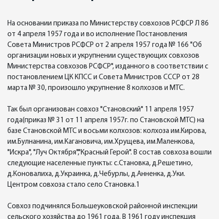
На основании приказа по Министерству совхозов РСФСР Л 86
от 4 апреля 1957 года и во исполнение Постановления
Совета Министров РСФСР от 2 апреля 1957 года № 166 "Об
организации новых и укрупнении существующих совхозов
Министерства совхозов РСФСР", изданного в соответствии с
постановлением ЦК КПСС и Совета Министров СССР от 28
марта № 30, произошло укрупнение 8 колхозов и МТС.
Так был организован совхоз "Становский" 11 апреля 1957
года(приказ № 31 от 11 апреля 1957г. по Становской МТС) на
базе Становской МТС и восьми колхозов: колхоза им.Кирова,
им.Булнанина, им.Кагановича, им.Хрущева, им.Маленкова,
"Искра", "Луч Октября","Красный Герой". В состав совхоза вошли
следующие населенные пункты: с.Становка, д.Решетино,
д.Коновалиха, д.Украинка, д.Чебурлы, д.Анненка, д.Уки.
Центром совхоза стало село Становка.1
Совхоз подчинялся Большеуковской районной инспекции
сельского хозяйства до 1961 года. В 1961 году инспекция