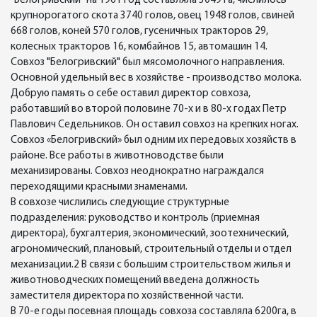
"Белогривский" на 1961 год составляла 3049 га, числилось
крупнорогатого скота 3740 голов, овец 1948 голов, свиней
668 голов, коней 570 голов, гусеничных тракторов 29,
колесных тракторов 16, комбайнов 15, автомашин 14.
Совхоз "Белогривский" был мясомолочного направления.
Основной удельный вес в хозяйстве - производство молока.
Добрую память о себе оставил директор совхоза,
работавший во второй половине 70-х и в 80-х годах Петр
Павлович Седельников. Он оставил совхоз на крепких ногах.
Совхоз «Белогривский» был одним их передовых хозяйств в
районе. Все работы в животноводстве были
механизированы. Совхоз неоднократно награждался
переходящими красными знаменами.
В совхозе числились следующие структурные
подразделения: руководство и контроль (приемная
директора), бухгалтерия, экономический, зоотехнический,
агрономический, плановый, строительный отделы и отдел
механизации.2 В связи с большим строительством жилья и
животноводческих помещений введена должность
заместителя директора по хозяйственной части.
В 70-е годы посевная площадь совхоза составляла 6200га, в