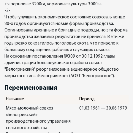
т.ч. зерновые 3200га, кормовые культуры 3000га.
-2-
Чтобы улучшить экономическое состояние совхоза, в конце
80-х годов организуются новые формы производства.
Организованы арендные и бригадные подряды, но эта форма
производства желаемых результатов не принесла. В эти же
годы резко сократилось поголовье скота, что привело к
большому сокращению рабочих и служащих совхоза.
На основании постановления №309 от 30.12.1992 главы
администрации Большеуковского района совхоз
"Белогривский" реорганизован в акционерное общество
закрытого типа «Белогривское» (АОЗТ "Белогривское").
Переименования
Название
Период
Мясо-молочный совхоз
01.03.1961 — 30.06.1979
«Белогривский»
производственного управления
сельского хозяйства