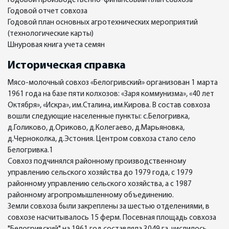
Годовой производственно-финансовый план совхоза
Годовой отчет совхоза
Годовой план основных агротехнических мероприятий
(технологические карты)
Шнуровая книга учета семян
Историческая справка
Мясо-молочный совхоз «Белогривский» организован 1 марта
1961 года на базе пяти колхозов: «Заря коммунизма», «40 лет
Октября», «Искра», им.Сталина, им.Кирова. В состав совхоза
вошли следующие населенные пункты: с.Белогривка,
д.Голиково, д.Ориково, д.Колегаево, д.Марьяновка,
д.Черноколка, д.Эстония. Центром совхоза стало село
Белогривка.1
Совхоз подчинялся районному производственному
управлению сельского хозяйства до 1979 года, с 1979
районному управлению сельского хозяйства, а с 1987
районному агропромышленному объединению.
Земли совхоза были закреплены за шестью отделениями, в
совхозе насчитывалось 15 ферм. Посевная площадь совхоза