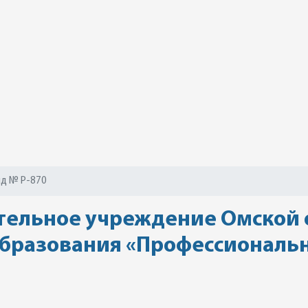
д № Р-870
ельное учреждение Омской 
бразования «Профессионально