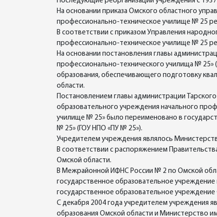
Последующие реорганизации учреждения с 1937 
На основании приказа Омского областного упра
профессионально-техническое училище № 25 ре
В соответствии с приказом Управления народно
профессионально-техническое училище № 25 ре
На основании постановления главы администраци
профессионально-технического училища № 25» (
образования, обеспечивающего подготовку ква
области.
Постановлением главы администрации Тарского 
образовательного учреждения начального проф
училище № 25» было переименовано в государс
№ 25» (ГОУ НПО «ПУ № 25»).
Учредителем учреждения являлось Министерств
В соответствии с распоряжением Правительства
Омской области.
В Межрайонной ИФНС России № 2 по Омской облас
государственное образовательное учреждение 
государственное образовательное учреждение 
С декабря 2004 года учредителем учреждения я
образования Омской области и Министерство и