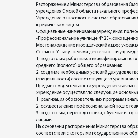
Распоряжением Министерства образования Омско
учреждения Омской области начального профес
Учреждение относилось к системе образования 
юридическим лицом.
Официальные наименования учреждения: полное
«Профессиональное училище № 25», сокращенное
Местонахождение и юридический адрес учреждения:
Согласно Уставу , целями деятельности учрежде
1) подготовка работников квалифицированного
среднего (полного) общего образования;
2) создание необходимых условий для удовлетв
(специальности) соответствующего уровня ква
Предметом деятельности учреждения являлась 
Учреждение осуществляло следующие основные
1) реализация образовательных программ начал
2) осуществление профессиональной подготовк
3) подготовка, переподготовка, обучение втор
лицами.
На основании распоряжения Министерства образо
соответствии с которыми государственное обр