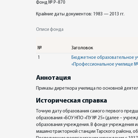
Фонд № Р-870
Крайние даты документов: 1983 — 2013 гг.
Описи фонда
№
Заголовок
1
Бюджетное образовательное у
«Профессиональное училище № 2
Аннотация
Приказы диреткора училища по основной деяте
Историческая справка
Точную дату образования самого первого пред
образования «БОУ НПО «ПУ № 25» (далее – учре
образования учреждения. В фонде учреждения и
машинотракторной станции Тарского района, обр