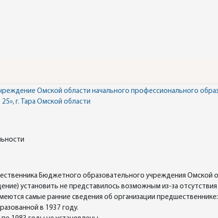
чреждение Омской области начального профессионального обра
5», г. Тара Омской области
льности
шественника Бюджетного образовательного учреждения Омской 
ждение) установить не представилось возможным из-за отсутств
меются самые ранние сведения об организации предшественнике
азованной в 1937 году.