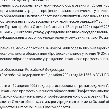
по 1983 годы не установлены.
вления профессионально-технического образования от 25 сентябр
организовано в среднее профессионально-техническое училище 
го образования Омского областного исполнительного комитета от
организовано в профессионально-техническое училище № 25.
и Тарского района Омской области от 12 августа 1994 года № 29
ПТУ№ 25). Согласно уставу, учреждение являлось государственн
лифицированных рабочих. Учредителем учреждения являлся Коми
района Омской области от 16 ноября 2000 года № 885 был зареги
ессионального образования «Профессиональное училище № 25», 
твенное образовательное учреждение начального профессионал
о образования Российской Федерации.
 Российской Федерации от 3 декабря 2004 года № 1565-р ГОУ НПО
ти от 19 апреля 2005 года зарегистрирована третья редакция Ус
начального профессионального образования "Профессиональное
Омской области начального профессионального образования "Пр
вляется Омская область, а функции учредителя от имени Омской 
мущественных отношений Омской области.