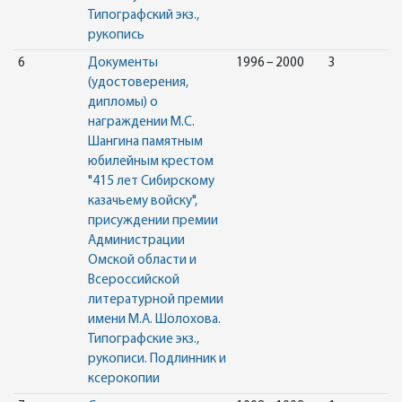
Типографский экз.,
рукопись
6
Документы
1996 – 2000
3
(удостоверения,
дипломы) о
награждении М.С.
Шангина памятным
юбилейным крестом
"415 лет Сибирскому
казачьему войску",
присуждении премии
Администрации
Омской области и
Всероссийской
литературной премии
имени М.А. Шолохова.
Типографские экз.,
рукописи. Подлинник и
ксерокопии