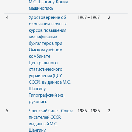
М.С. Шангину. Копия,
машинопись
4
Удостоверение об
1967 – 1967
2
окончании заочных
курсов повышения
квалификации
бухгалтеров при
Омском учебном
комбинате
Центрального
статистического
управления (ЦСУ
СССР), выданное М.С.
Шангину.
Типографский экз.,
рукопись
5
Членский билет Союза
1985 – 1985
2
писателей СССР,
выданный М.С.
Шангину.