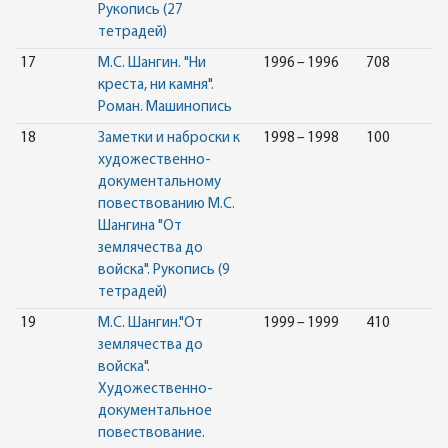
Рукопись (27
тетрадей)
17
М.С. Шангин. "Ни
1996 – 1996
708
креста, ни камня".
Роман. Машинопись
18
Заметки и наброски к
1998 – 1998
100
художественно-
документальному
повествованию М.С.
Шангина "От
землячества до
войска". Рукопись (9
тетрадей)
19
М.С. Шангин."От
1999 – 1999
410
землячества до
войска".
Художественно-
документальное
повествование.