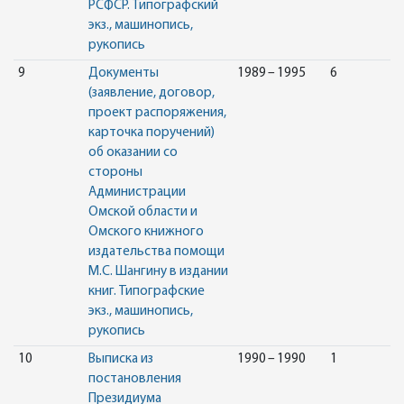
РСФСР. Типографский
экз., машинопись,
рукопись
9
Документы
1989 – 1995
6
(заявление, договор,
проект распоряжения,
карточка поручений)
об оказании со
стороны
Администрации
Омской области и
Омского книжного
издательства помощи
М.С. Шангину в издании
книг. Типографские
экз., машинопись,
рукопись
10
Выписка из
1990 – 1990
1
постановления
Президиума