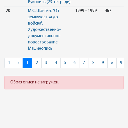
Рукопись (23 тетради)
20
М.С. Шангин. "От
1999 – 1999
467
землячества до
войска".
Художественно-
документальное
повествование.
Машинопись
Previous
Next
1
«
1
2
3
4
5
6
7
8
9
»
9
Образ описи не загружен.