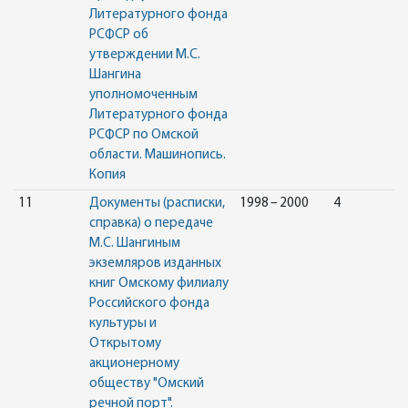
Литературного фонда
РСФСР об
утверждении М.С.
Шангина
уполномоченным
Литературного фонда
РСФСР по Омской
области. Машинопись.
Копия
11
Документы (расписки,
1998 – 2000
4
справка) о передаче
М.С. Шангиным
экземляров изданных
книг Омскому филиалу
Российского фонда
культуры и
Открытому
акционерному
обществу "Омский
речной порт".