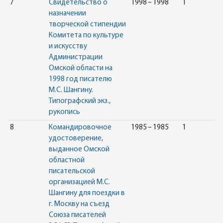
7
Свидетельство о
1998 – 1998
1
назначении
творческой стипендии
Комитета по культуре
и искусству
Администрации
Омской области на
1998 год писателю
М.С. Шангину.
Типографский экз.,
рукопись
8
Командировочное
1985 – 1985
1
удостоверение,
выданное Омской
областной
писательской
организацией М.С.
Шангину для поездки в
г. Москву на съезд
Союза писателей