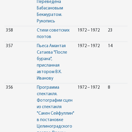
Переведена
Бабасановым
Бекмуратом.
Рукопись
358
Стихи советских
1972 – 1972
23
поэтов
357
Пьеса Амантая
1972 – 1972
14
Сатаева "После
бурана",
присланная
автором В.К.
Иванову
356
Программа
1972 – 1972
8
спектакля.
Фотографии сцен
из спектакля
"Сакен Сейфуллин"
в постановке
Целиноградского