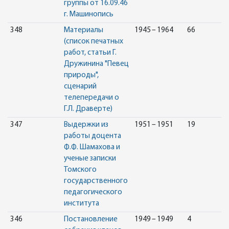
группы от 16.09.46
г. Машинопись
348
Материалы
1945 – 1964
66
(список печатных
работ, статьи Г.
Дружинина "Певец
природы",
сценарий
телепередачи о
Г.Л. Драверте)
347
Выдержки из
1951 – 1951
19
работы доцента
Ф.Ф. Шамахова и
ученые записки
Томского
государственного
педагогического
института
346
Постановление
1949 – 1949
4