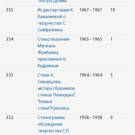
театра Драмы
355
Из диссертации К.
1967 – 1967
10
Камалиевой о
творчестве С.
Сейфуллина
354
Стихотворение
1965 – 1965
1
Магжана
Жумбаева,
присланное Н.
Кудриным
353
Стихи А.
1964 – 1964
5
Скворцова,
автора сборников
стихов "Аленушка",
"Новые
стихи".Рукопись
352
Стенограмма
1958 – 1958
9
обсуждения
творчества С.П.