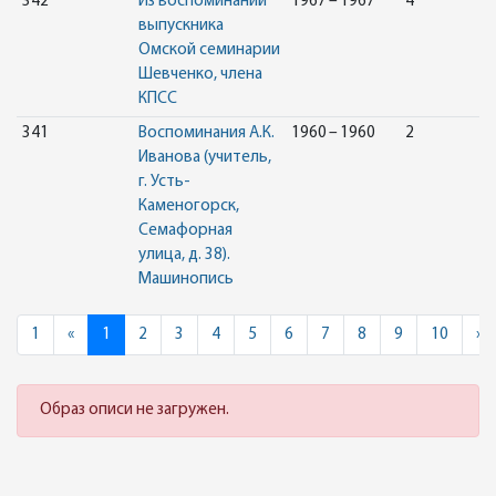
342
Из воспоминаний
1967 – 1967
4
выпускника
Омской семинарии
Шевченко, члена
КПСС
341
Воспоминания А.К.
1960 – 1960
2
Иванова (учитель,
г. Усть-
Каменогорск,
Семафорная
улица, д. 38).
Машинопись
Previous
N
1
«
1
2
3
4
5
6
7
8
9
10
»
Образ описи не загружен.