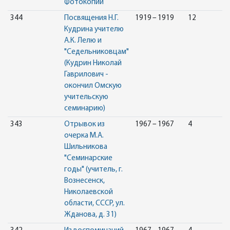
Фотокопии
344
Посвящения Н.Г.
1919 – 1919
12
Кудрина учителю
А.К. Лелю и
"Седельниковцам"
(Кудрин Николай
Гаврилович -
окончил Омскую
учительскую
семинарию)
343
Отрывок из
1967 – 1967
4
очерка М.А.
Шильникова
"Семинарские
годы" (учитель, г.
Вознесенск,
Николаевской
области, СССР, ул.
Жданова, д. 31)