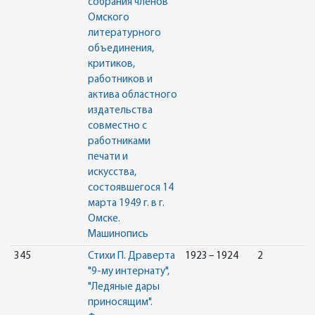
собрания членов
Омского
литературного
объединения,
критиков,
работников и
актива областного
издательства
совместно с
работниками
печати и
искусства,
состоявшегося 14
марта 1949 г. в г.
Омске.
Машинопись
345
Стихи П. Драверта
1923 – 1924
2
"9-му интернату",
"Ледяные дары
приносящим".