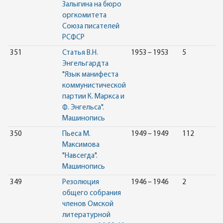
Залыгина на бюро
оргкомитета
Союза писателей
РСФСР
351
Статья В.Н.
1953 – 1953
5
Энгельгардта
"Язык манифеста
коммунистической
партии К. Маркса и
Ф. Энгельса".
Машинопись
350
Пьеса М.
1949 – 1949
112
Максимова
"Навсегда".
Машинопись
349
Резолюция
1946 – 1946
2
общего собрания
членов Омской
литературной